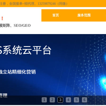
，全国接单~招代理。13259879246（同微）
首页
服务范围
务！
阵、SEO/GEO
1
2
3
4
5
6