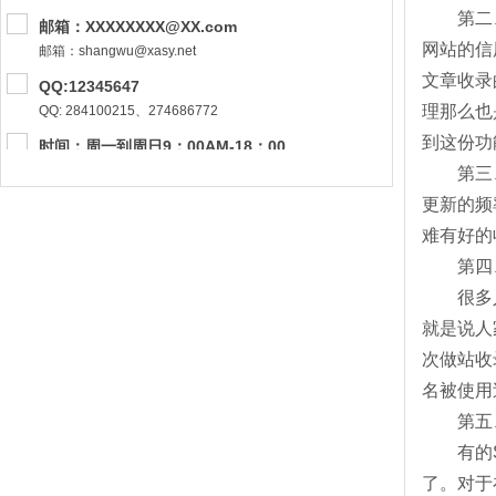
第二
邮箱：XXXXXXXX@XX.com
网站的信
邮箱：shangwu@xasy.net
文章收录
QQ:12345647
理那么也
QQ: 284100215、274686772
到这份功
时间：周一到周日9：00AM-18：00
时间：周一到周五 9：00AM-18：00M
第三
更新的频
难有好的
第四
很多
就是说人
次做站收
名被使用
第五
有的
了。对于