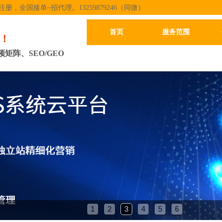
，全国接单~招代理。13259879246（同微）
首页
服务范围
务！
阵、SEO/GEO
1
2
3
4
5
6